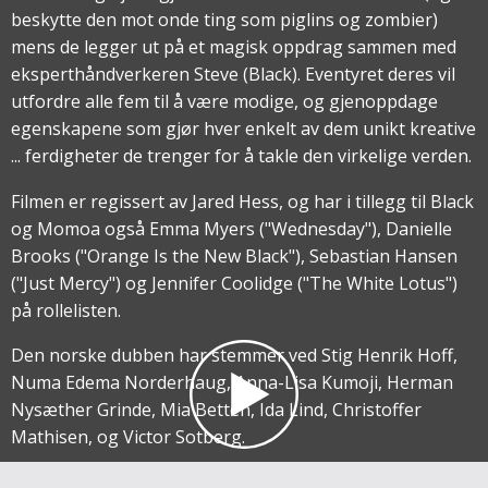
beskytte den mot onde ting som piglins og zombier)
mens de legger ut på et magisk oppdrag sammen med
eksperthåndverkeren Steve (Black). Eventyret deres vil
utfordre alle fem til å være modige, og gjenoppdage
egenskapene som gjør hver enkelt av dem unikt kreative
... ferdigheter de trenger for å takle den virkelige verden.
Filmen er regissert av Jared Hess, og har i tillegg til Black
og Momoa også Emma Myers ("Wednesday"), Danielle
Brooks ("Orange Is the New Black"), Sebastian Hansen
("Just Mercy") og Jennifer Coolidge ("The White Lotus")
på rollelisten.
Den norske dubben har stemmer ved Stig Henrik Hoff,
Numa Edema Norderhaug, Anna-Lisa Kumoji, Herman
Nysæther Grinde, Mia Betten, Ida Lind, Christoffer
Mathisen, og Victor Sotberg.